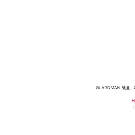
GUARDMAN 護匡 -
H