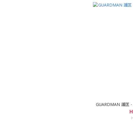
GUARDMAN 護匡 -
H