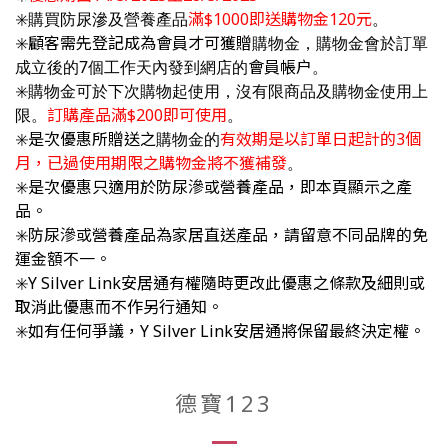
✳️
購買防尿滲及營養產品
滿$1000即送購物金120元
。
✳️顧客需先登記成為會員才可獲贈
購物金，購物金會於訂單
成立後的7個工作天內發到網店的
會員帳户
。
✳️
購物金可於下次購物起使用，沒有限商品及購物金使用上
限。
訂購產品滿$200即可使用
。
✳️是次優惠所贈送之
購物金的
有效期是以訂單日起計的3個
月，已過使用期限之購物金將不獲補發
。
✳️
是次優惠只適用於
防尿滲或營養產品，即本頁顯示之產
品
。
✳️
防尿滲或營養產品為家居直送產品，請留意不同品牌的免
運金額不一。
✳️Y Silver Link安居通有權隨時更改此優惠之條款及細則或
取消此優惠而不作另行通知。
✳️
如有任何爭議，Y Silver Link安居通將保留最終決定權。
德寶123