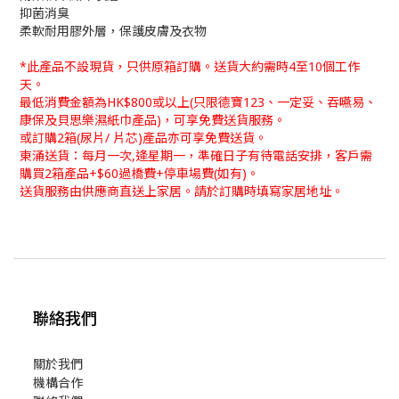
抑菌消臭
柔軟耐用膠外層，保護皮膚及衣物
*此產品不設現貨，只供原箱訂購。送貨大約需時4至10個工作
天。
最低消費金額為HK$800或以上(只限德寶123、一定妥、吞嚥易、
康保及貝思樂濕紙巾產品)，可享免費送貨服務。
或訂購2箱(尿片/ 片芯)產品亦可享免費送貨。
東涌送貨：每月一次,逄星期一，準確日子有待電話安排，客戶需
購買2箱產品+$60過橋費+停車場費(如有)。
送貨服務由供應商直送上家居。請於訂購時填寫家居地址。
聯絡我們
關於我們
機構合作