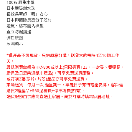
100% 原生木漿
日本瞬吸鎖水珠
長效易著超「吸」安心
日本抑菌除臭高分子芯材
透氣、紡布面內褲型
直立防漏摺邊
彈性腰圍
尿濕顯示
*此產品不設現貨，只供原箱訂購。送貨大約需時4至10個工作
天。
最低消費金額為HK$800或以上(只限德寶123、一定妥、吞嚥易、
康保及貝思樂濕紙巾產品)，可享免費送貨服務。
或訂購2箱(尿片/ 片芯)產品亦可享免費送貨。
東涌送貨：每月一次,逄星期一，準確日子有待電話安排，客戶需
購買2箱產品+$60過橋費+停車場費(如有)。
送貨服務由供應商直送上家居。請於訂購時填寫家居地址。