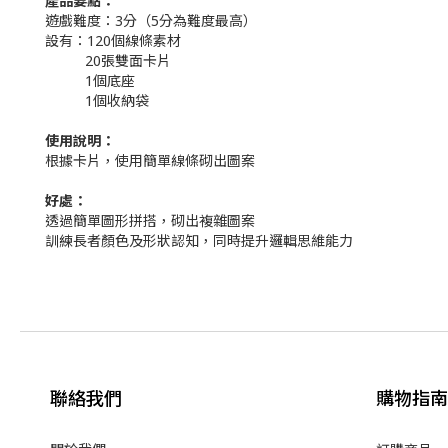
產品要點：
遊戲難度：3分（5分為難度最高）
設有：120個線條素材
20張雙面卡片
1個底座
1個收納袋
使用說明：
根據卡片，使用簡單線條砌出圖案
好處：
透過簡單圖形拼搭，砌出複雜圖案
訓練長者顏色及形狀認知，同時提升邏輯思維能力
聯絡我們
購物指南