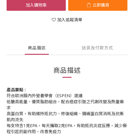
加入購物車
立即購買
加入追蹤清單
商品描述
送貨及付款方式
商品描述
產品要點 :
符合歐洲腸內外營養學會（ESPEN）建議
低醣高能量、優質脂肪組合，配合癌症引致之代謝改變及熱量需
求
高蛋白質，有助維持抵抗力、修復組織、彌補蛋白質消耗及抗衡
肌肉流失
每支特含1克EPA，每天攝取2克EPA，有助抵抗炎症反應，減少療
程引起的副作用，改善免疫力