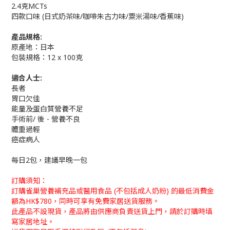
2.4克MCTs
四款口味 (日式奶茶味/咖啡朱古力味/粟米湯味/香蕉味)
產品規格:
原產地：日本
包裝規格：12 x 100克
適合人士:
長者
胃口欠佳
能量及蛋白質營養不足
手術前/ 後 - 營養不良
體重過輕
癌症病人
每日2包，建議早晚一包
訂購須知：
訂購雀巢營養補充品或醫用食品 (不包括成人奶粉) 的最低消費金
額為HK$780，同時可享有免費家居送貨服務。
此產品不設現貨，產品將由供應商負責送貨上門，請於訂購時填
寫家居地址。