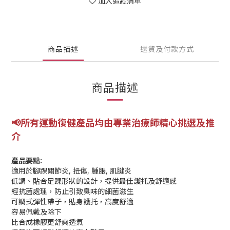
加入追蹤清單
商品描述
送貨及付款方式
商品描述
📢所有運動復健產品均由專業
治療師精心挑選及推
介
產品要點:
適用於腳踝關節炎, 扭傷, 腫脹, 肌腱炎
低調、貼合足踝形狀的設計，提供最佳護托及舒適感
經抗菌處理，防止引致臭味的細菌滋生
可調式彈性帶子，貼身護托，高度舒適
容易佩戴及除下
比合成橡膠更舒爽透氣