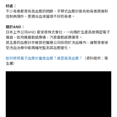
好處：
不少長者都患有高血壓的問題，手臂式血壓計能有助長者跟進和
控制病情外，更適合血液循環不好的長者。
關於AND：
日本上市公司AND 愛安德株式會社，一向精於生產高度精密電子
儀器，如飛機震動感應儀，汽車震動感應儀等。
其生產的血壓計亦被其他醫療公司採用於洗血機內，讓腎患者接
受洗血治療中能精確地監測其血壓變化。
如何使用電子血壓計量度血壓？甚麼是高血壓？
（資料提供：衛
生署）