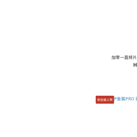
加零一直條片芯 (
H
新包裝上架