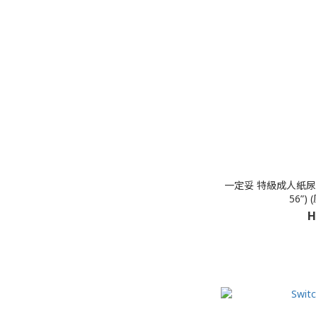
一定妥 特級成人紙尿褲 (長效尿褲)
56”)
H