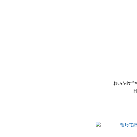
輕巧花紋手杖
H