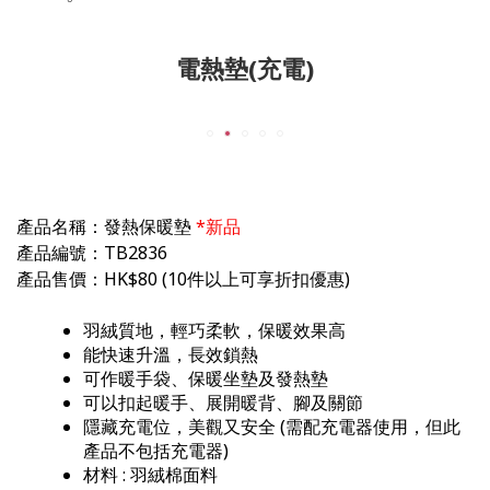
電熱墊(充電)
產品名稱：發熱保暖墊
*新品
產品編號：TB2836
產品售價：HK$80
(10件以上可享折扣優惠)
羽絨質地，輕巧柔軟，保暖效果高
能快速升溫，長效鎖熱
可作
暖手袋、保暖坐墊及發熱墊
可以扣起暖手、展開暖背、腳
及
關節
隱藏充電位，美觀又安全 (需配充電器使用，但此
產品不包括
充電器
)
材料 :
羽絨棉面料