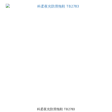
科柔夜光防滑拖鞋 TB2783