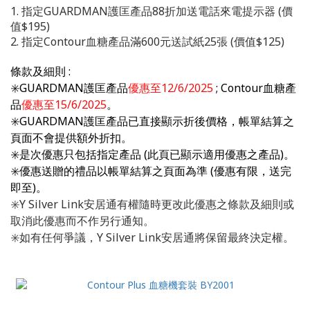
1. 指定GUARDMAN護匡產品88折加送電話來電提示器 (價
值$195)
2. 指定Contour血糖產品滿600元送試紙25張 (價值$125)
條款及細則
:
✳️
GUARDMAN護匡產品
優惠至12/6/2025
;
Contour血糖產
品
優惠
至15/6/2025
。
✳️
GUARDMAN護匡產品已直接顯示折後價格，
帳單結算之
頁面不會提供額外折扣。
✳️是次優惠只包括指定產品 (此頁已顯示適用優惠之產品)。
✳️優惠送贈的禮品以帳單結算之頁面為準 (優惠有限，送完
即至)。
✳️Y Silver Link安居通有權隨時更改此優惠之條款及細則或
取消此優惠而不作另行通知。
✳️如有任何爭議，Y Silver Link安居通將保留最終決定權。