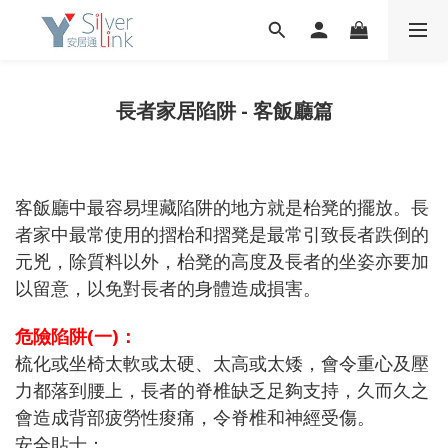
長者家居陷阱 - 客飯廳篇
客飯廳中最容易埋藏陷阱的地方就是枱凳的擺放。長
者家中最常使用的摺枱和摺凳是最常引致長者跌倒的
元兇，除質料以外，枱凳的高度及長者的坐姿亦要加
以留意，以免對長者的身體造成損害。
危險陷阱(一)：
梳化或坐椅太軟或太硬、太高或太矮，會令重心及壓
力都落到腰上，長者的脊椎缺乏足夠支持，久而久之
會造成背部疲勞性痠痛，令脊椎和神經受傷。
安全貼士：