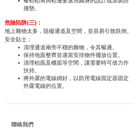
餐枱枱角與枱邊要選用圓身的設計或加裝防
撞墊。
危險陷阱(三)：
地上雜物太多，阻礙通道及空間，並容易引致跌倒。
安全貼士：
清理通道兩旁不穩的雜物，令其暢通。
保持地面整齊並適當安排物件擺放位置。
清理枱面及櫃面等空間，讓需要時可借力作
扶持。
將外露的電線綁好，以防用電線固定器固定
外露電線的位置。
聯絡我們