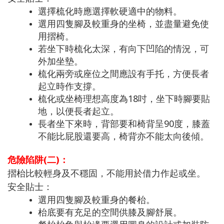
選擇梳化時應選擇軟硬適中的物料。
選用四隻腳及較重身的坐椅，並盡量避免使
用摺椅。
若坐下時梳化太深，有向下凹陷的情況，可
外加坐墊。
梳化兩旁或座位之間應設有手托，方便長者
起立時作支撐。
梳化或坐椅理想高度為18吋，坐下時腳要貼
地，以便長者起立。
長者坐下來時，背部要和椅背呈90度，膝蓋
不能比屁股還要高，椅背亦不能太向後傾。
危險陷阱(二)：
摺枱比較輕身及不穩固，不能用於借力作起或坐。
安全貼士：
選用四隻腳及較重身的餐枱。
枱底要有充足的空間供膝及腳舒展。