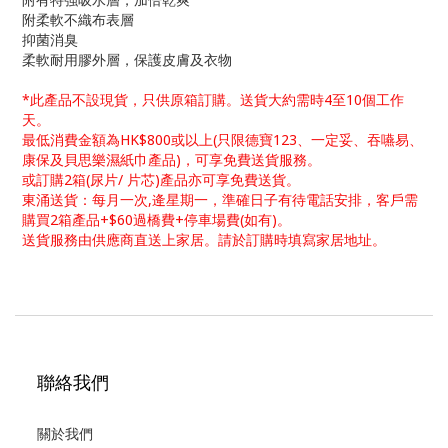
附柔軟不織布表層
抑菌消臭
柔軟耐用膠外層，保護皮膚及衣物
*此產品不設現貨，只供原箱訂購。送貨大約需時4至10個工作
天。
最低消費金額為HK$800或以上(只限德寶123、一定妥、吞嚥易、
康保及貝思樂濕紙巾產品)，可享免費送貨服務。
或訂購2箱(尿片/ 片芯)產品亦可享免費送貨。
東涌送貨：每月一次,逄星期一，準確日子有待電話安排，客戶需
購買2箱產品+$60過橋費+停車場費(如有)。
送貨服務由供應商直送上家居。請於訂購時填寫家居地址。
聯絡我們
關於我們