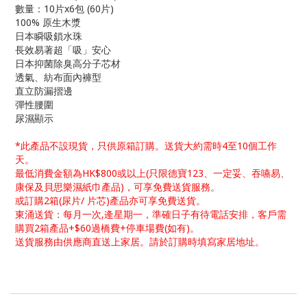
數量：10片x6包 (60片)
100% 原生木漿
日本瞬吸鎖水珠
長效易著超「吸」安心
日本抑菌除臭高分子芯材
透氣、紡布面內褲型
直立防漏摺邊
彈性腰圍
尿濕顯示
*此產品不設現貨，只供原箱訂購。送貨大約需時4至10個工作
天。
最低消費金額為HK$800或以上(只限德寶123、一定妥、吞嚥易、
康保及貝思樂濕紙巾產品)，可享免費送貨服務。
或訂購2箱(尿片/ 片芯)產品亦可享免費送貨。
東涌送貨：每月一次,逄星期一，準確日子有待電話安排，客戶需
購買2箱產品+$60過橋費+停車場費(如有)。
送貨服務由供應商直送上家居。請於訂購時填寫家居地址。