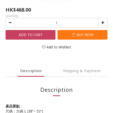
HK$468.00
Quantity
ADD TO CART
BUY NOW
Add to Wishlist
Description
Shipping & Payment
Description
產品要點 :
尺碼：大碼 L (38”– 53”)