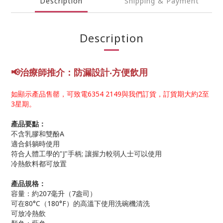
Description
Shipping & Payment
Description
📢
治療師推介：防漏設計‧方便飲用
如顯示產品售罄，可致電6354 2149與我們訂貨，訂貨期大約2至
3星期。
產品要點：
不含乳膠和雙酚A
適合斜躺時使用
符合人體工學的"J"手柄; 讓握力較弱人士可以使用
冷熱飲料都可放置
產品規格：
容量：約207毫升（7盎司）
可在80°C（180°F）的高溫下使用洗碗機清洗
可放冷熱飲