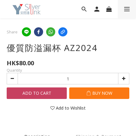
Share
優質防溢漏杯 AZ2024
HK$80.00
Quantity
ADD TO CART
BUY NOW
Add to Wishlist