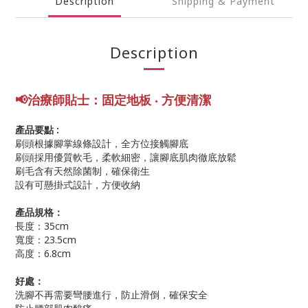
Description
Shipping & Payment
Description
📢
治療師
貼士
：固定地板 ‧ 方便清潔
產品要點 :
刷頭根據腳掌線條設計，全方位接觸腳底
刷頭採用優質軟毛，柔軟細密，讓腳底肌肉徹底放鬆
刷毛含有天然除菌制，確保衛生
設有可懸掛式設計，方便收納
產品規格：
長度：35cm
寬度：23.5cm
高度：6.8cm
好處：
洗腳不再需要彎腰進行，防止滑倒，確保安全