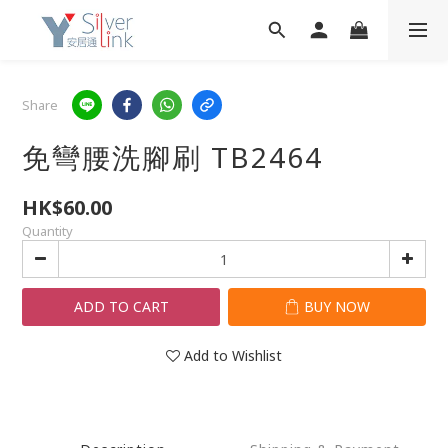
Share
免彎腰洗腳刷 TB2464
HK$60.00
Quantity
ADD TO CART
BUY NOW
Add to Wishlist