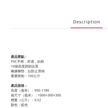
Description
產品要點 :
PVC手柄，舒適，鋁框
10個高度調節設置
橡膠腳墊，以防止滑倒
重量限制：100公斤
產品規格：
高度（毫米）：950-1180
箱尺寸（毫米）：1000×300×300
體重（公斤）：0.52
顏色：藍色