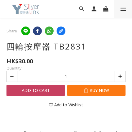
Share
四輪按摩器 TB2831
HK$30.00
Quantity
ADD TO CART
BUY NOW
Add to Wishlist