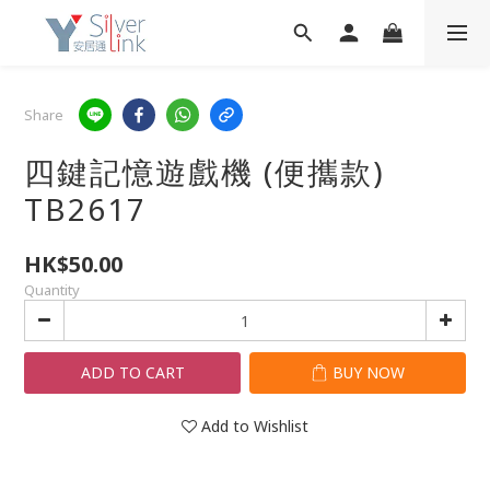
Share
四鍵記憶遊戲機 (便攜款)
TB2617
HK$50.00
Quantity
ADD TO CART
BUY NOW
Add to Wishlist