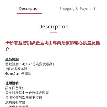
Description
Shipping & Payment
Description
📢所有益智訓練產品均由專業
治療師精心挑選及推
介
產品要點 :
遊戲難度：4分（5分為難度最高）
1個遊戲機本體
6cmx6cm 便攜款
使用說明:
設有四色按鈕
每次隨機其中一色按鈕會閃亮
按照閃亮的次序按下按鈕
成功會有掌聲
失敗會有眩暈聲