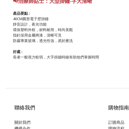
📢
治療師貼士
：大型掛鐘
‧
字大清晰
產品要點 :
40CM圓形電子壁掛鐘
靜音設計，夜光功能
環保塑料外框，材料耐用，時尚美觀
指針採用金屬烤漆，清晰可見
防霧專業玻璃，透光性強，易於擦洗
好處 :
長者一般視力較弱，大字掛牆時鐘有助他們掌握時間
聯絡我們
購物指南
關於我們
訂購商品
機構合作
購物流程