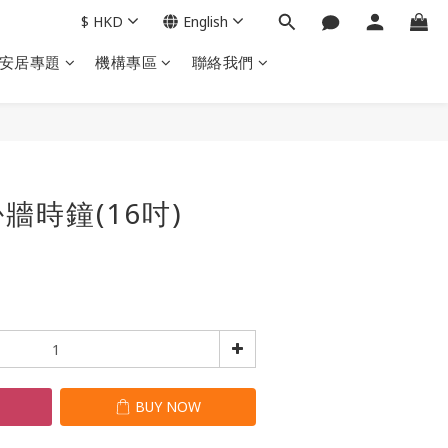
$
HKD
English
安居專題
機構專區
聯絡我們
BUY NOW
牆時鐘(16吋)
T
BUY NOW