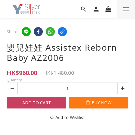
Share
嬰兒娃娃 Assistex Reborn
Baby AZ2006
HK$960.00
HK$1,480.00
Quantity
ADD TO CART
BUY NOW
Add to Wishlist