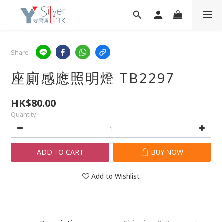
Share
座廁感應照明燈 TB2297
HK$80.00
Quantity
ADD TO CART
BUY NOW
Add to Wishlist