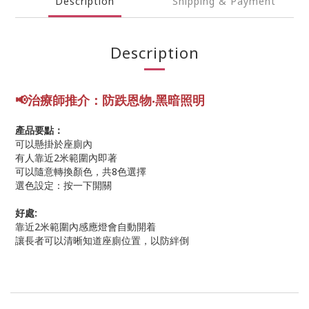
Description
Shipping & Payment
Description
📢
治療師推介：防跌恩物
‧
黑
暗照明
產品要點：
可以懸掛於座廁內
有人靠近2米範圍內即著
可以隨意轉換顏色，共8色選擇
選色設定：按一下開關
好處:
靠近2米範圍內感應燈會自動開着
讓長者可以清晰知道座廁位置，以防絆倒