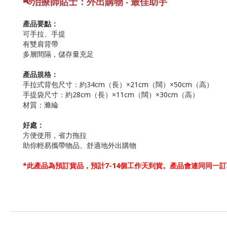
📢
治療師貼士：
外出購物 ‧ 最佳助手
產品要點：
可手拉、手提
有雙肩背帶
多層間隔，儲存量充足
產品規格：
手拉式背包尺寸：約34cm（長）×21cm（闊）×50cm（高）
手提袋尺寸：約28cm（長）×11cm（闊）×30cm（高）
材質：滌綸
好處：
方便使用，省力拖拉
助你輕易攜帶物品、舒適地外出購物
*此產品為預訂貨品，預計7-14個工作天到貨。產品會連同同一