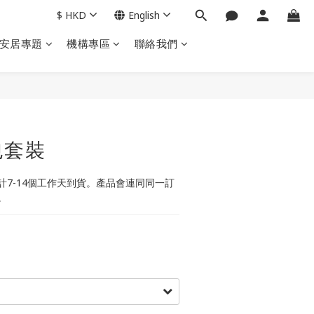
$
HKD
English
安居專題
機構專區
聯絡我們
BUY NOW
包套裝
7-14個工作天到貨。產品會連同同一訂
。