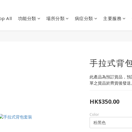
op All
功能分類
場所分類
病症分類
主要服務
手拉式背
此產品為預訂貨品，預計
單之貨品於齊貨後發送
HK$350.00
Color