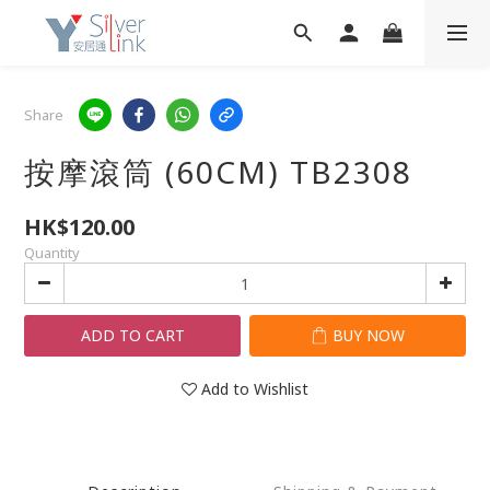
Share
按摩滾筒 (60CM) TB2308
HK$120.00
Quantity
ADD TO CART
BUY NOW
Add to Wishlist