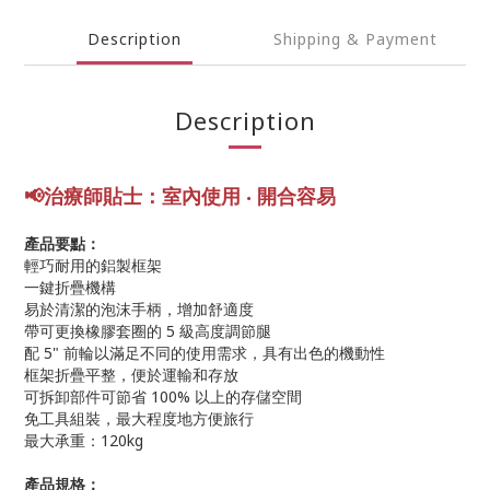
Description
Shipping & Payment
Description
📢
治療師
貼士
：室內使用 ‧ 開合容易
產品要點：
輕巧耐用的鋁製框架
一鍵折疊機構
易於清潔的泡沫手柄，增加舒適度
帶可更換橡膠套圈的 5 級高度調節腿
配 5" 前輪以滿足不同的使用需求，具有出色的機動性
框架折疊平整，便於運輸和存放
可拆卸部件可節省 100% 以上的存儲空間
免工具組裝，最大程度地方便旅行
最大承重：120kg
產品規格：