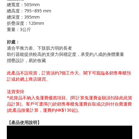
總寬度：505mm
總高度：795~895 mm
總深度：395mm
折疊深度：120mm
重量：3公斤
好處：
適合平衡力差、下肢肌力弱的長者
助行器能提供較高的支撐力與穩定度，承受約八成的身體重量
摺疊設計，易於收藏
此產品不設現貨，訂貨須約7個工作天。閣下可親臨各銷售專櫃預
訂或於網上商店購買。
送貨安排
*此貨品不納入免運費優惠項目。(即計算免運費金額須扣除此此貨
品計算)。客戶可選擇(1)於銷售專櫃免運費自取或(2)到付自費運費
(此產品按量計算，運費約HK$130起)。
【產品使用說明】