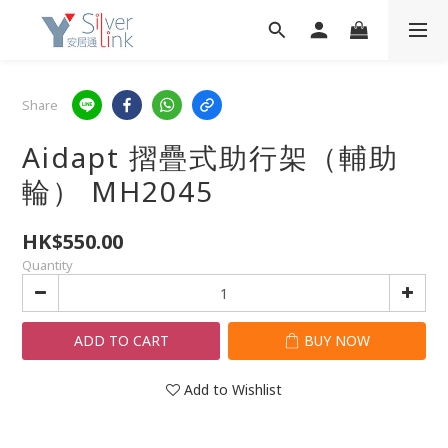
Share
Aidapt 摺疊式助行架（輔助
輪） MH2045
HK$550.00
Quantity
ADD TO CART
BUY NOW
Add to Wishlist