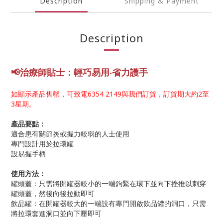
Description
Shipping & Payment
Description
📢
治療師貼士：輕巧易用‧省力護手
如顯示產品售罄，可致電6354 2149與我們訂貨，訂貨期大約2至
3星期。
產品要點：
適合患有關節炎或握力較弱的人士使用
專門設計用於拉環罐
設易握手柄
使用方法：
罐頭蓋：只需將開罐器較小的一端鉤緊在環下並向下挫推以刺穿
罐頭蓋，然後向後拉動即可
飲品罐：在開罐器較大的一端設有專門開啟飲品罐的洞口，只需
將拉環套進洞口並向下壓即可