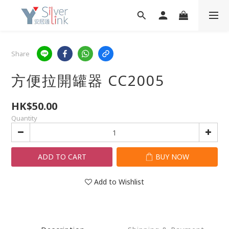
Share
方便拉開罐器 CC2005
HK$50.00
Quantity
ADD TO CART
BUY NOW
Add to Wishlist