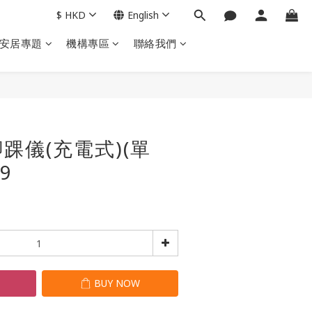
$
HKD
English
安居專題
機構專區
聯絡我們
BUY NOW
踝儀(充電式)(單
9
T
BUY NOW