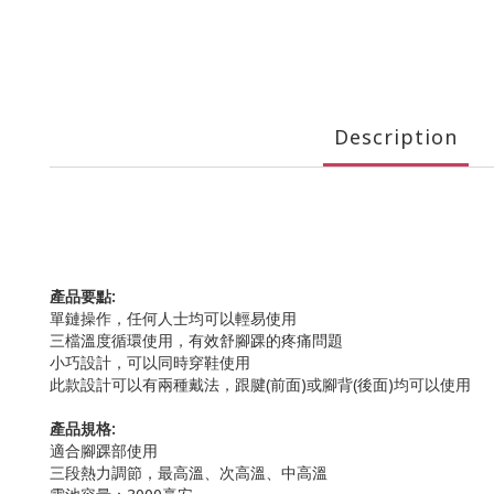
Description
產品要點:
單鏈操作，任何人士均可以輕易使用
三檔溫度循環使用，有效舒腳踝的疼痛問題
小巧設計，可以同時穿鞋使用
此款設計可以有兩種戴法，跟腱(前面)或腳背(後面)均可以使用
產品規格:
適合腳踝部使用
三段熱力調節，最高溫、次高溫、中高溫