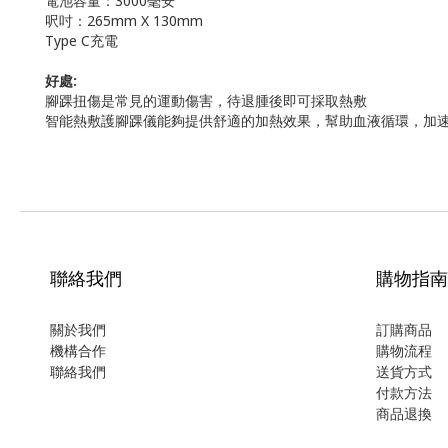
電池容量：3000毫安
呎吋：265mm X 130mm
Type C充電
好處:
腳踝扭傷是常見的運動傷害，待退腫後即可採取熱敷
智能熱敷護腳踝儀能夠提供舒適的加熱效果，幫助血液循環，加
聯絡我們
購物指南
關於我們
訂購商品
機構合作
購物流程
聯絡我們
送貨方式
付款方法
商品退換