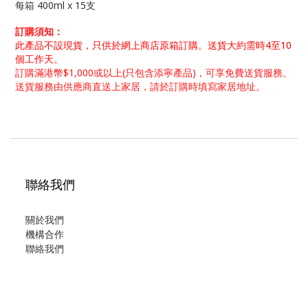
每箱
400ml x 15支
訂購須知：
此產品不設現貨，只供
於網上商店
原箱訂購。
送貨大約需時4至10
個工作天。
訂購滿港幣$1,000或以上(只包含添寧產品)，可享免費送貨服務。
送貨服務由供應商直送上家居
，
請於訂購時填寫家居地址。
聯絡我們
關於我們
機構合作
聯絡我們