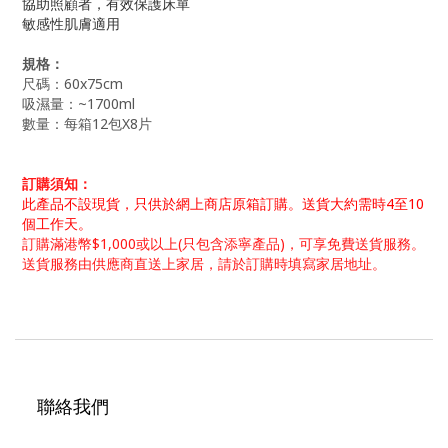
協助照顧者，有效保護床單
敏感性肌膚適用
規格：
尺碼：60x75cm
吸濕量：~1700ml
數量：每箱12包X8片
訂購須知：
此產品不設現貨，只供
於網上商店
原箱訂購。
送貨大約需時4至10
個工作天。
訂購滿港幣$1,000或以上(只包含添寧產品)，可享免費送貨服務。
送貨服務由供應商直送上家居
，
請於訂購時填寫家居地址。
聯絡我們