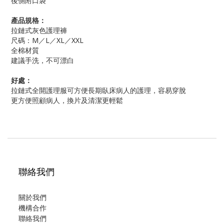
後側附口袋
產品規格：
拉鏈式灰色護理褲
尺碼：M／L／XL／XXL
全棉材質
建議手洗，不可漂白
好處：
拉鏈式全開護理服可方便長期臥床病人的護理，容易穿脫
更方便照顧病人，換片及清潔更輕鬆
聯絡我們
關於我們
機構合作
聯絡我們