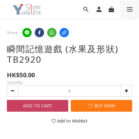
Share
瞬間記憶遊戲 (水果及形狀)
TB2920
HK$50.00
Quantity
ADD TO CART
BUY NOW
Add to Wishlist