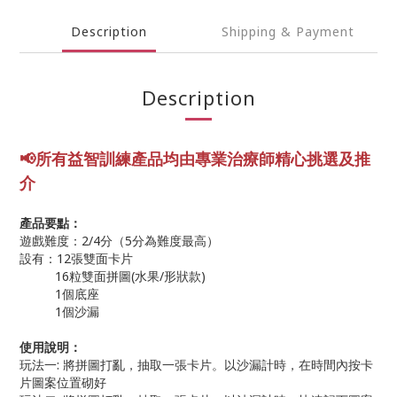
Description
Shipping & Payment
Description
📢所有益智訓練產品均由專業
治療師精心挑選及推
介
產品要點：
遊戲難度：2/4分（5分為難度最高）
設有：12張雙面卡片
16粒雙面拼圖(水果/形狀款)
1個底座
1個沙漏
使用說明：
玩法一: 將拼圖打亂，抽取一張卡片。以沙漏計時，在時間內按卡
片圖案位置砌好