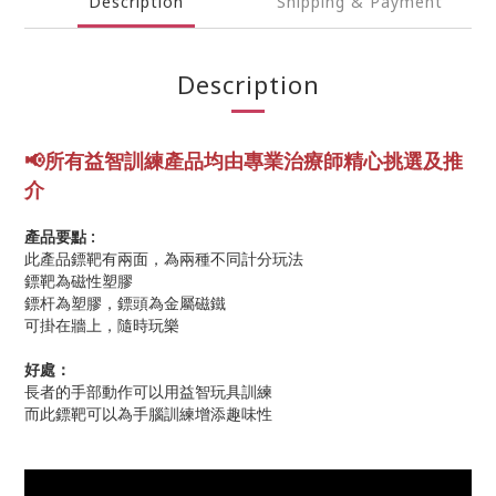
Description
Shipping & Payment
Description
📢所有益智訓練產品均由專業
治療師精心挑選及推
介
產品要點 :
此產品鏢靶有兩面，為兩種不同計分玩法
鏢靶為磁性塑膠
鏢杆為塑膠，鏢頭為金屬磁鐵
可掛在牆上，隨時玩樂
好處：
長者的手部動作可以用益智玩具訓練
而此鏢靶可以為手腦訓練增添趣味性