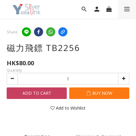
Share
磁力飛鏢 TB2256
HK$80.00
Quantity
ADD TO CART
BUY NOW
Add to Wishlist