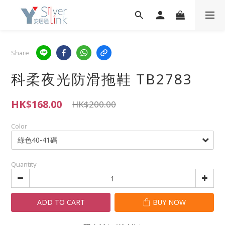
Share
科柔夜光防滑拖鞋 TB2783
HK$168.00
HK$200.00
Color
Quantity
ADD TO CART
BUY NOW