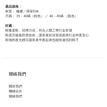
產品規格：
材質： 橡膠／環保EVA
尺碼： 35－40碼（粉色） ／ 40－45碼 （藍色）
好處
：
輕量柔軟、回彈力佳，符合人體工學行走舒適
鞋底升級版防滑技術，讓長者於浴室或廚房行走時更安心
鞋側的夜光標示讓長者半夜起身也能快速找到鞋子
聯絡我們
關於我們
機構合作
聯絡我們