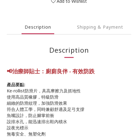
Add to Wishlist
Description
Shipping & Payment
Description
📢
治療師
貼士
：廚廁良伴 ‧ 有效防跌
產品要點:
Ke-rollist防滑片，具高摩擦力及抓地性
使用高品質橡膠，特級防滑
細緻的防滑紋理，加強防滑效果
符合人體工學，同時兼顧舒適及足弓支撐
魚嘴設計，防止腳掌前衝
設排水孔，能迅速排出鞋內積水
設夜光標示
無毒安全、無塑化劑