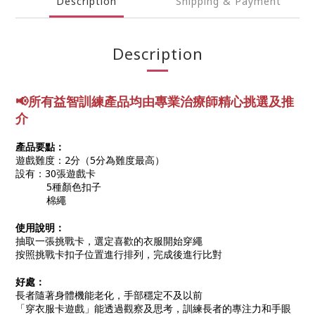
Description
Shipping & Payment
Description
📢所有益智訓練產品均由專業
治療師精心挑選及推
介
產品要點：
遊戲難度：2分（5分為難度最高）
設有：30張遊戲卡
5種顏色扣子
棉繩
使用說明：
抽取一張挑戰卡，選定喜歡的衣服開始穿繩
按照挑戰卡扣子位置進行排列，完成後進行比對
好處：
長者隨著身體機能老化，手部穩定不及以前
「
穿衣服卡遊戲
」能透過觀察及思考，訓練長者的專注力和手眼