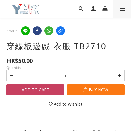
Share
穿線板遊戲-衣服 TB2710
HK$50.00
Quantity
ADD TO CART
BUY NOW
Add to Wishlist