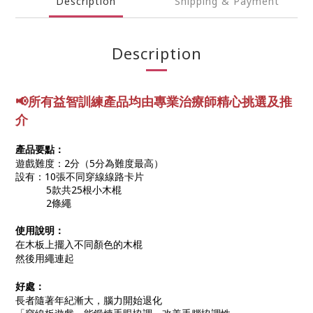
Description
Shipping & Payment
Description
📢所有益智訓練產品均由專業
治療師精心挑選及推
介
產品要點：
遊戲難度：2分（5分為難度最高）
設有：
10張不同穿線線路卡片
5款共25根小木棍
2條繩
使用說明：
在木板上擺入不同顏色的木棍
然後用繩連起
好處：
長者隨著年紀漸大，腦力開始退化