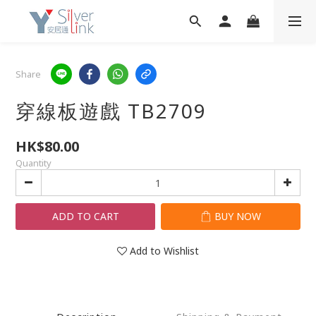
Share
穿線板遊戲 TB2709
HK$80.00
Quantity
ADD TO CART
BUY NOW
Add to Wishlist