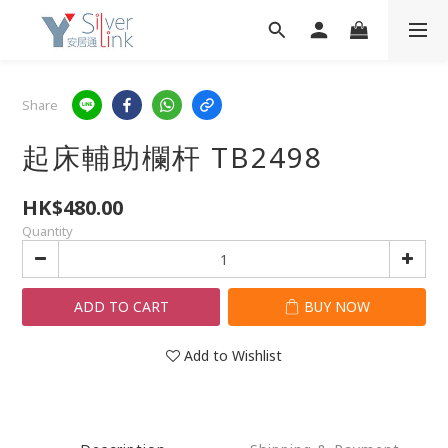
Share
起床輔助欄杆 TB2498
HK$480.00
Quantity
ADD TO CART
BUY NOW
Add to Wishlist