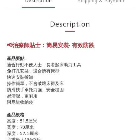
Description
Shipping & Payment
Description
📢
治療師貼士：
簡易安裝‧ 有效防跌
產品要點:
適合行動不便人士，長者起床助力工具
免打孔安裝，適合所有床型
快速安裝拆卸
操作簡單，不會破壞床褥及床
防滑扶手承托力強、安全穩固
易清潔，更耐用
附尼龍收納袋
產品規格:
高度：51.5厘米
寬度：70厘米
深度：52. 5厘米
承重最大136公斤