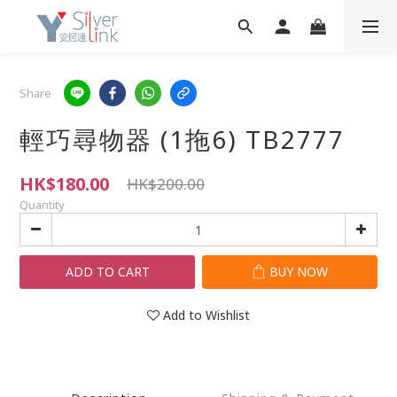
Share
輕巧尋物器 (1拖6) TB2777
HK$180.00
HK$200.00
Quantity
ADD TO CART
BUY NOW
Add to Wishlist