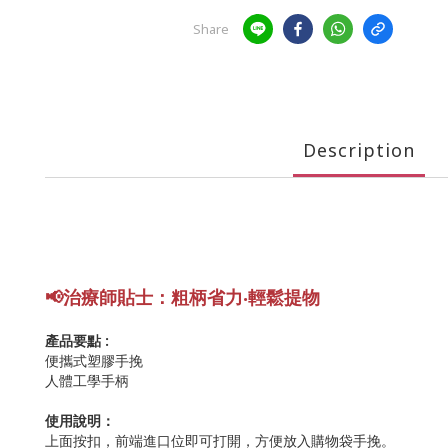
Share
Description
📢
治療師貼士
：粗柄省力
‧輕鬆提物
產品要點 :
便攜式塑膠手挽
人體工學手柄
使用說明：
上面按扣，前端進口位即可打開，方便放入購物袋手挽。