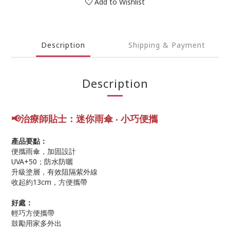
Add to Wishlist
Description
Shipping & Payment
Description
📢
治療師貼士：
迷你雨傘
‧ 小巧便攜
產品要點：
便攜雨傘，加固設計
UVA+50；防水防曬
升級塗層，有效阻隔紫外線
收起約13cm，方便攜帶
好處：
輕巧方便攜帶
鼓勵用家多外出