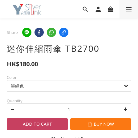
Share
迷你伸縮雨傘 TB2700
HK$180.00
Color
Quantity
ADD TO CART
BUY NOW