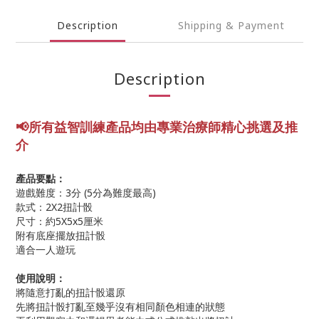
Description
Shipping & Payment
Description
📢所有益智訓練產品均由專業
治療師精心挑選及推
介
產品要點：
遊戲難度：3分 (5分為難度最高)
款式：2X2扭計骰
尺寸：約5X5x5厘米
附有底座擺放扭計骰
適合一人遊玩
使用說明：
將隨意打亂的扭計骰還原
先將扭計骰打亂至幾乎沒有相同顏色相連的狀態