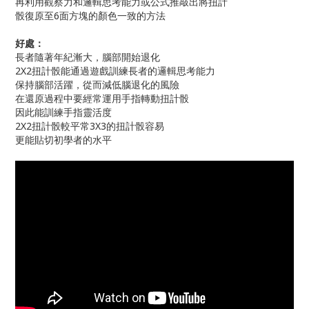
再利用觀察力和邏輯思考能力或公式推敲出將扭計
骰復原至6面方塊的顏色一致的方法
好處：
長者隨著年紀漸大，腦部開始退化
2X2扭計骰能通過遊戲訓練長者的邏輯思考能力
保持腦部活躍，從而減低腦退化的風險
在還原過程中要經常運用手指轉動扭計骰
因此能訓練手指靈活度
2X2扭計骰較平常3X3的扭計骰容易
更能貼切初學者的水平