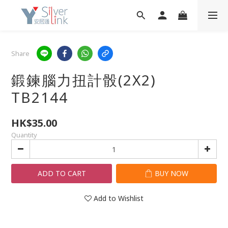
Share
鍛鍊腦力扭計骰(2X2)
TB2144
HK$35.00
Quantity
ADD TO CART
BUY NOW
Add to Wishlist