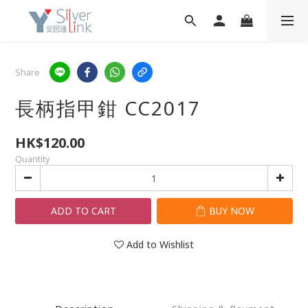
Share
長柄指甲鉗 CC2017
HK$120.00
Quantity
ADD TO CART
BUY NOW
Add to Wishlist