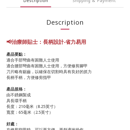
Description
Shipping & Payment
Description
📢
治療師貼士
：
長柄設計
‧省力易用
產品要點：
適合手部彎曲有困難人士使用
適合腰部彎曲有困難人士使用，方便修剪腳甲
刀片略有鋸齒，以確保在切割時具有良好的抓力
長柄手柄，方便修剪指甲
產品規格：
由不銹鋼製成
具長環手柄
長度：210毫米（8.25英寸）
寬度：65毫米（2.5英寸）
好處：
在修剪指甲時，可以更方便、更舒適地操作