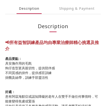
Description
Shipping & Payment
Description
📢所有益智訓練產品均由專業
治療師精心挑選及推
介
產品要點：
具安撫作用的毛氈
狗仔造型更具親切性，提供陪伴感
不同質感的掛件，提供感官訓練
掛圈及絲帶，訓練手部靈活性
好處：
患有阿茲海默症或認知障礙的老年人在雙手不做任何事情時，可
能會變得焦慮或緊張
這款玩具提供了各種有趣的感官活動，讓長者雙手忙碌起來