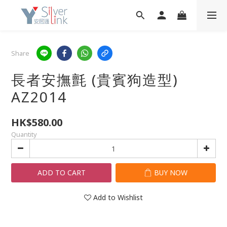
Share
長者安撫氈 (貴賓狗造型)
AZ2014
HK$580.00
Quantity
ADD TO CART
BUY NOW
Add to Wishlist