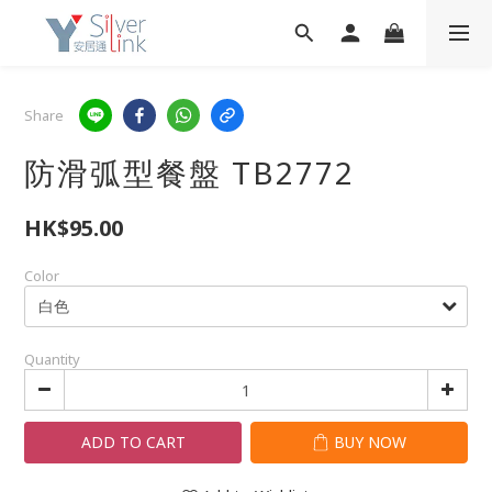
Share
防滑弧型餐盤 TB2772
HK$95.00
Color
Quantity
ADD TO CART
BUY NOW