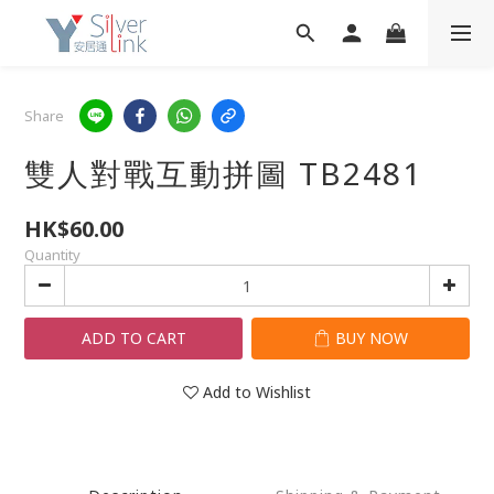
Share
雙人對戰互動拼圖 TB2481
HK$60.00
Quantity
ADD TO CART
BUY NOW
Add to Wishlist