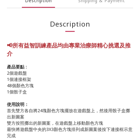
Description
Shipping & Payment
Description
📢所有益智訓練產品均由專業
治療師精心挑選及推
介
產品要點 :
2個遊戲盤
1個連接框架
48個顏色方塊
1個骰子盒
使用說明：
首先雙方各自將24塊顏色方塊擺放在遊戲盤上，然後用骰子盒擲
出新圖案
雙方按照擲出的新圖案，在遊戲盤上移動顏色方塊
最快將遊戲盤中央的3X3顏色方塊排列成新圖案後按下連接框示意
完成