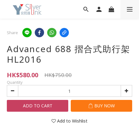
Share
Advanced 688 摺合式助行架
HL2016
HK$580.00
HK$750.00
Quantity
ADD TO CART
BUY NOW
Add to Wishlist