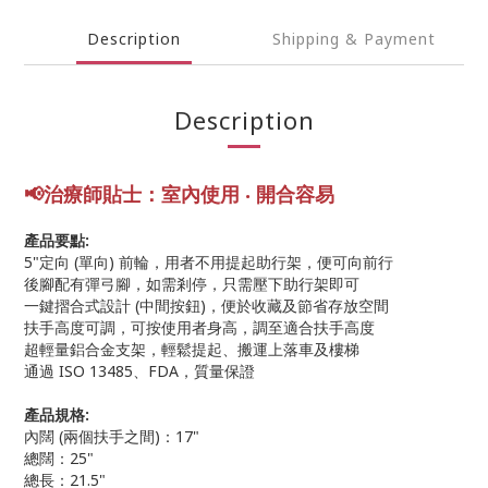
Description
Shipping & Payment
Description
📢
治療師
貼士
：室內使用 ‧ 開合容易
產品要點:
5"定向 (單向) 前輪，用者不用提起助行架，便可向前行
後腳配有彈弓腳，如需剎停，只需壓下助行架即可
一鍵摺合式設計 (中間按鈕)，便於收藏及節省存放空間
扶手高度可調，可按使用者身高，調至適合扶手高度
超輕量鋁合金支架，輕鬆提起、搬運上落車及樓梯
通過 ISO 13485、FDA，質量保證
產品規格:
內闊 (兩個扶手之間)：17"
總闊：25"
總長：21.5"