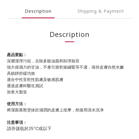
Description
Shipping & Payment
Description
產品要點：
深層潔淨污垢，去除多餘油脂和卸淨妝容
強大保濕力的甘油，不會引致乾燥繃緊等不適，保持皮膚自然水嫩
具鎮靜舒緩功效
適合中性至乾性肌膚及敏感肌膚
通過皮膚科醫生測試
加拿大製造
使用方法：
將潔面慕斯塗抹於濕潤的皮膚上按摩，然後用清水洗净
注意事項：
請存儲低於25°C或以下