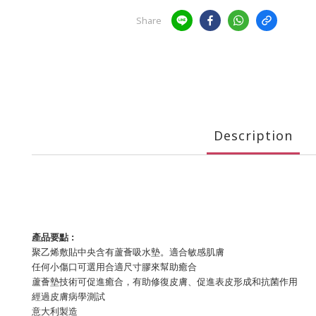
Share
Description
產品要點 :
聚乙烯敷貼中央含有蘆薈吸水墊。適合敏感肌膚
任何小傷口可選用合適尺寸膠來幫助癒合
蘆薈墊技術可促進癒合，有助修復皮膚、促進表皮形成和抗菌作用
經過皮膚病學測試
意大利製造